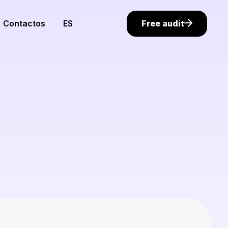
Free audit
Contactos
ES