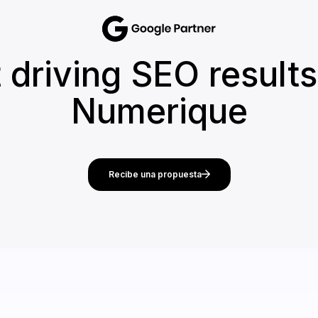
t driving SEO results
Numerique
Recibe una propuesta