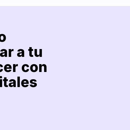
o
r a tu
cer con
itales