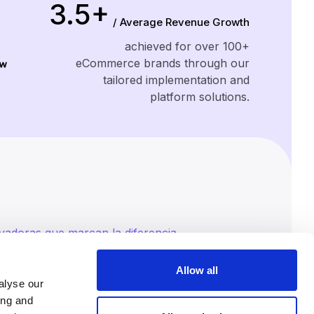
3.5+
/ Average Revenue Growth
achieved for over 100+
eCommerce brands through our
tailored implementation and
platform solutions.
vadoras que marcan la diferencia
ital que generan resultados reales
Allow all
alyse our
ing and