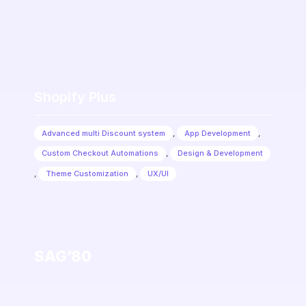
Shopify Plus
Advanced multi Discount system
,
App Development
,
Custom Checkout Automations
,
Design & Development
,
Theme Customization
,
UX/UI
SAG’80