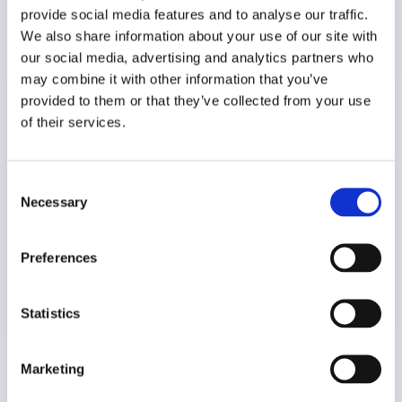
provide social media features and to analyse our traffic.
We also share information about your use of our site with
our social media, advertising and analytics partners who
may combine it with other information that you’ve
provided to them or that they’ve collected from your use
WordPress + React js
of their services.
Advanced Customization
,
Marketing & Automations
,
Consent
Support & Maintenance
,
UX/UI Design & Development
Necessary
Selection
Preferences
Scuderi Store
Statistics
Marketing