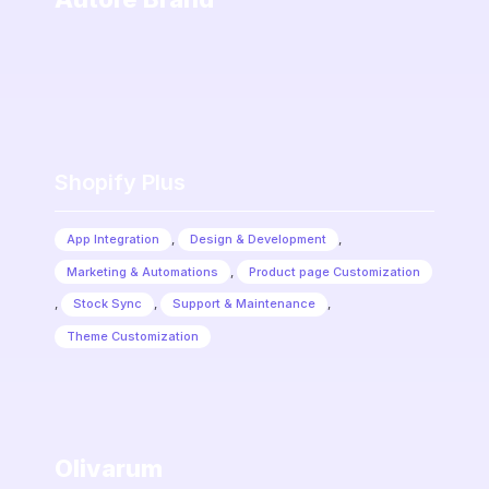
Shopify Plus
App Integration
,
Design & Development
,
Marketing & Automations
,
Product page Customization
,
Stock Sync
,
Support & Maintenance
,
Theme Customization
Olivarum