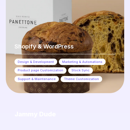
Shopify & WordPress
Design & Development
,
Marketing & Automations
,
Product page Customization
,
Stock Sync
,
Support & Maintenance
,
Theme Customization
Jammy Dude